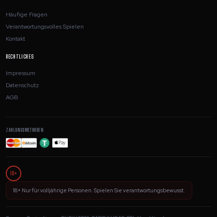
Häufige Fragen
Verantwortungsvolles Spielen
Kontakt
RECHTLICHES
Impressum
Datenschutz
AGB
ZAHLUNGSMETHODEN
18+
18+ Nur für volljährige Personen. Spielen Sie verantwortungsbewusst.