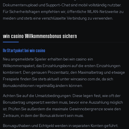
Dokumentenupload und Support-Chat sind mobil vollständig nutzbar.
Für Sicherheitsfragen empfehlen wir, öffentliche WLAN-Netzwerke zu
meiden und stets eine verschlüsselte Verbindung zu verwenden.
win casino Willkommensbonus sichern
Ihr Startpaket bei win casino
Neu angemeldete Spieler erhalten bei win casino ein
Willkommenspaket, das Einzahlungsboni auf die ersten Einzahlungen
kombiniert. Den genauen Prozentsatz, den Maximalbetrag und etwaige
Freispiele finden Sie stets aktuell unter wincasino.com.de, da sich
Bonuskonditionen regelmäßig ändern können.
Achten Sie auf die Umsatzbedingungen: Diese legen fest, wie oft der
Bonusbetrag umgesetzt werden muss, bevor eine Auszahlung möglich
ist. Prüfen Sie außerdem die maximale Gewinnobergrenze sowie den
Zeitraum, in dem der Bonus aktiviert sein muss.
Bonusguthaben und Echtgeld werden in separaten Konten geführt.