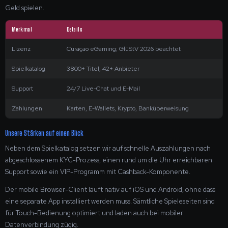
Geld spielen.
Merkmal
Details
Lizenz
Curaçao eGaming; GlüStV 2026 beachtet
Spielkatalog
3800+ Titel, 42+ Anbieter
Support
24/7 Live-Chat und E-Mail
Zahlungen
Karten, E-Wallets, Krypto, Banküberweisung
Unsere Stärken auf einen Blick
Neben dem Spielkatalog setzen wir auf schnelle Auszahlungen nach
abgeschlossenem KYC-Prozess, einen rund um die Uhr erreichbaren
Support sowie ein VIP-Programm mit Cashback-Komponente.
Der mobile Browser-Client läuft nativ auf iOS und Android, ohne dass
eine separate App installiert werden muss. Sämtliche Spieleseiten sind
für Touch-Bedienung optimiert und laden auch bei mobiler
Datenverbindung zügig.