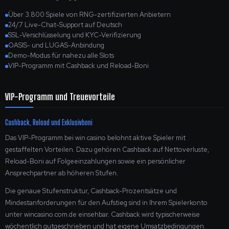
Über 3.800 Spiele von RNG-zertifizierten Anbietern
24/7 Live-Chat-Support auf Deutsch
SSL-Verschlüsselung und KYC-Verifizierung
OASIS- und LUGAS-Anbindung
Demo-Modus für nahezu alle Slots
VIP-Programm mit Cashback und Reload-Boni
VIP-Programm und Treuevorteile
Cashback, Reload und Exklusivboni
Das VIP-Programm bei win casino belohnt aktive Spieler mit
gestaffelten Vorteilen. Dazu gehören Cashback auf Nettoverluste,
Reload-Boni auf Folgeeinzahlungen sowie ein persönlicher
Ansprechpartner ab höheren Stufen.
Die genaue Stufenstruktur, Cashback-Prozentsätze und
Mindestanforderungen für den Aufstieg sind in Ihrem Spielerkonto
unter wincasino.com.de einsehbar. Cashback wird typischerweise
wöchentlich gutgeschrieben und hat eigene Umsatzbedingungen.