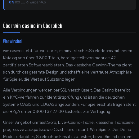
0%
100 EUR · wager 40x
Über win casino im Überblick
Wer wir sind
win casino steht für ein klares, minimalistisches Spielerlebnis mit einem
Katalog von über 3.800 Titeln, bereitgestellt von mehr als 42
zertifizierten Softwareanbietern. Das klassische Gewinn-Thema zieht
sich durch das gesamte Design und schafft eine vertraute Atmosphäre
für Spieler, die Wert auf Substanz legen.
Alle Verbindungen werden per SSL verschlüsselt. Das Casino betreibt
ein KYC-Verfahren zur Identitätsprüfung und ist an die deutschen
Systeme OASIS und LUGAS angebunden. Für Spielerschutzfragen steht
die BZgA unter 0800 1 37 27 00 kostenlos zur Verfügung.
Unser Angebot umfasst Slots, Live-Casino-Tische, klassische Tischspiele,
progressive Jackpots sowie Crash- und Instant-Win-Spiele. Der Demo-
Modus erlaubt es, Spiele ohne Einsatz zu testen, bevor Sie mit echtem