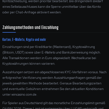
Kontoschließung, werden prioritär bearbeitet. Bei dringendem Bedarf
eines Selbstausschlusses kann die Sperre unmittelbar über das Konto
oder per Chat-Anfrage aktiviert werden.
Zahlungsmethoden und Einzahlung
Karten, E-Wallets, Krypto und mehr
Einzahlungen sind per Kreditkarte (Mastercard), Kryptowährung
(Bitcoin, USDT) sowie über E-Wallets und Banküberweisung möglich.
Alle Transaktionen werden in Euro abgewickelt. Wechselkurse bei
Kryptowährungen können variieren.
Auszahlungen setzen ein abgeschlossenes KYC-Verfahren voraus. Nach
erfolgreicher Verifizierung werden Auszahlungsanfragen gemäß der
jeweils gewählten Methode bearbeitet. Genaue Bearbeitungszeiten
und eventuelle Gebühren entnehmen Sie den aktuellen Konditionen
unter wincasino.com.de.
Für Spieler aus Deutschland gilt das monatliche Einzahlungslimit gemäß
GlüStV 2026. Dieses Limit ist systemseitig über LUGAS verknüpft und