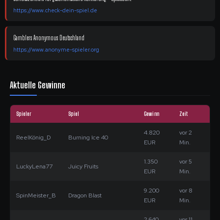
https://www.check-dein-spiel.de
Gamblers Anonymous Deutschland
https://www.anonyme-spieler.org
Aktuelle Gewinne
Spieler
Spiel
Gewinn
Zeit
4.820
vor 2
ReelKönig_D
Burning Ice 40
EUR
Min.
1.350
vor 5
LuckyLena77
Juicy Fruits
EUR
Min.
9.200
vor 8
SpinMeister_B
Dragon Blast
EUR
Min.
2.640
vor 11