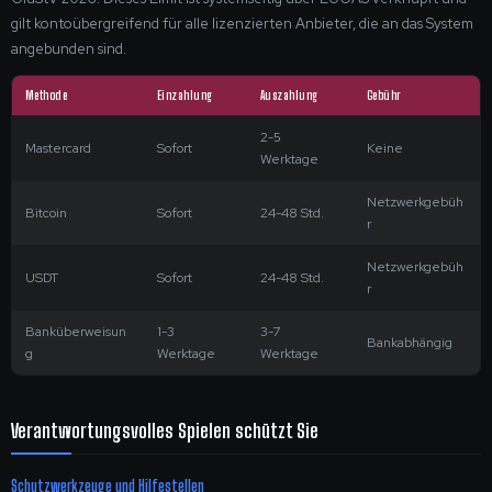
gilt kontoübergreifend für alle lizenzierten Anbieter, die an das System
angebunden sind.
Methode
Einzahlung
Auszahlung
Gebühr
2-5
Mastercard
Sofort
Keine
Werktage
Netzwerkgebüh
Bitcoin
Sofort
24-48 Std.
r
Netzwerkgebüh
USDT
Sofort
24-48 Std.
r
Banküberweisun
1-3
3-7
Bankabhängig
g
Werktage
Werktage
Verantwortungsvolles Spielen schützt Sie
Schutzwerkzeuge und Hilfestellen