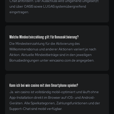
Chat anfordern. Der Ausschluss wird umgehend umgesetzt
und über OASIS sowie LUGAS systemübergreifend
eingetragen.
Welche Mindesteinzahlung gilt für Bonusaktivierung?
Die Mindesteinzahlung für die Aktivierung des
Willkommensbonus und anderer Aktionen variiert je nach
Aktion. Aktuelle Mindestbeträge sind in den jeweiligen
Bonusbedingungen unter wincasino.com.de angegeben.
Kann ich bei win casino mit dem Smartphone spielen?
Ja. win casino ist vollständig mobil-optimiert und läuft ohne
App-Installation direkt im Browser auf iOS- und Android-
Geräten. Alle Spielkategorien, Zahlungsfunktionen und der
Support-Chat sind mobil verfügbar.